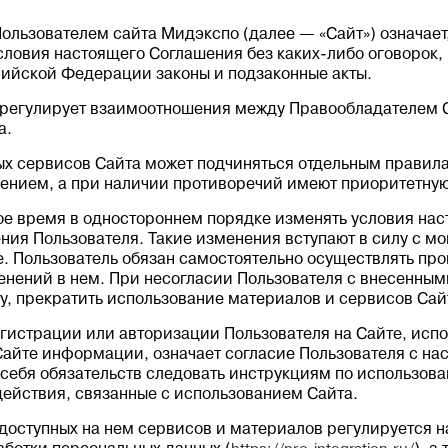
Пользователем сайта Мидэкспо (далее — «Сайт») означает,
словия настоящего Соглашения без каких-либо оговорок,
сийской Федерации законы и подзаконные акты.
 регулирует взаимоотношения между Правообладателем 
а.
ых сервисов Сайта может подчиняться отдельным правил
ением, а при наличии противоречий имеют приоритетную
ое время в одностороннем порядке изменять условия на
ния Пользователя. Такие изменения вступают в силу с м
. Пользователь обязан самостоятельно осуществлять пр
енений в нем. При несогласии Пользователя с внесенны
йту, прекратить использование материалов и сервисов Сай
егистрации или авторизации Пользователя на Сайте, исп
айте информации, означает согласие Пользователя с н
себя обязательств следовать инструкциям по использов
 действия, связанные с использованием Сайта.
и доступных на нем сервисов и материалов регулируется