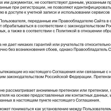
х им документах, не соответствуют данным, указанным п
азанные при регистрации, не позволяют идентифицироват
лю в доступе к учетной записи и использовании сервисов
 Пользователя, переданные им Правообладателю Сайта в 
ут обрабатываться в соответствии с законодательством 
ых, а также в соответствии с Политикой в отношении об
 не дает никаких гарантий или ручательств относительно 
чно без возникновения сбоев, однако Правообладатель С
 вытекающие из настоящего Соглашения или связанные с
щим законодательством Российской Федерации. Претенз
а не рассматривает анонимные претензии или претензии,
теля на основе предоставленных им контактных данных, 
занных в настоящем пункте настоящего Соглашения.
 может пониматься как установление между Пользовател