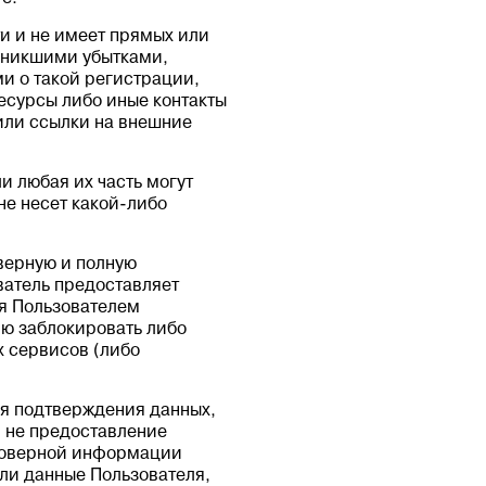
ти и не имеет прямых или
зникшими убытками,
и о такой регистрации,
есурсы либо иные контакты
или ссылки на внешние
и любая их часть могут
не несет какой-либо
оверную и полную
атель предоставляет
ая Пользователем
ю заблокировать либо
х сервисов (либо
ля подтверждения данных,
, не предоставление
стоверной информации
сли данные Пользователя,