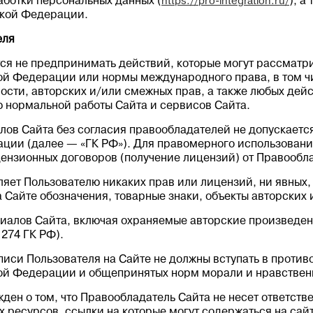
аботки персональных данных (
https://pro-integration.ru/
), а
ской Федерации.
еля
ется не предпринимать действий, которые могут рассмат
ой Федерации или нормы международного права, в том ч
ости, авторских и/или смежных прав, а также любых дей
ю нормальной работы Сайта и сервисов Сайта.
лов Сайта без согласия правообладателей не допускается
ции (далее — «ГК РФ»). Для правомерного использовани
ензионных договоров (получение лицензий) от Правообл
ляет Пользователю никаких прав или лицензий, ни явных
 Сайте обозначения, товарные знаки, объекты авторских 
иалов Сайта, включая охраняемые авторские произведен
1274 ГК РФ).
писи Пользователя на Сайте не должны вступать в проти
ой Федерации и общепринятых норм морали и нравствен
жден о том, что Правообладатель Сайта не несет ответст
 ресурсов, ссылки на которые могут содержаться на сайт