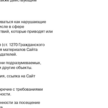
 также действующим
риваться как нарушающие
исле в сфере
ствий, которые приводят или
 (ст. 1270 Гражданского
я материалов Сайта
адателей.
, ни подразумеваемых,
и другие объекты.
ия, ссылка на Сайт
воречие с требованиями
ности.
венности за посещение
е.