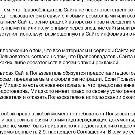
с тем, что Правообладатель Сайта не несет ответственнос
ред Пользователем в связи с любыми возможными или во
анием Сайта, регистрацией авторских прав и сведениям
ступными на или полученными через внешние сайты или р
н вступил, используя размещенную на Сайте информацию 
т положение о том, что все материалы и сервисы Сайта ил
ользователь согласен с тем, что Правообладатель Сайта 
каких-либо обязательств в связи с такой рекламой.
рвисах Сайта Пользователь обязуется предоставить дост
осам, предлагаемым в форме регистрации. Если Пользов
 Мидэкспо есть основания полагать, что предоставленн
достоверна, Мидэкспо имеет право по своему усмотрени
ьзователя и отказать Пользователю в использовании свои
а собой право в любой момент потребовать от Пользовате
 и запросить в связи с этим подтверждающие документы
дэкспо, может быть приравнено к предоставлению недо
дусмотренные п. 2.9. настоящего Соглашения. В случае е