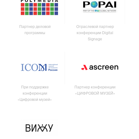
Партнер деловой
Отраслевой партнер
программы
конференции Digital
Signage
При поддержке
Партнер конференции
конференции
«ЦИФРОВОЙ МУЗЕЙ»
«Цифровой музей»