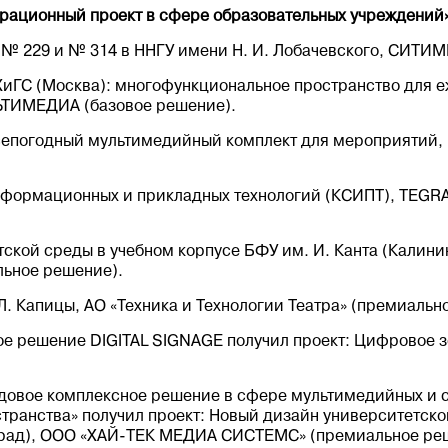
рационный проект в сфере образовательных учреждений
№ 229 и № 314 в ННГУ имени Н. И. Лобачевского, СИТИМ
иГС (Москва): многофункциональное пространство для 
ТИМЕДИА (базовое решение).
сепогодный мультимедийный комплект для мероприятий
нформационных и прикладных технологий (КСИПТ), TEGR
ской среды в учебном корпусе БФУ им. И. Канта (Калин
ьное решение).
Л. Капицы, АО «Техника и Технологии Театра» (премиальн
е решение DIGITAL SIGNAGE получил проект: Цифровое з
довое комплексное решение в сфере мультимедийных и 
транства» получил проект: Новый дизайн университетско
град), ООО «ХАЙ-ТЕК МЕДИА СИСТЕМС» (премиальное ре