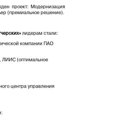
жден проект: Модернизация
ьер (премиальное решение).
тчерских»
лидерам стали:
тической компании ПАО
, ЛИИС (оптимальное
ного центра управления
и: