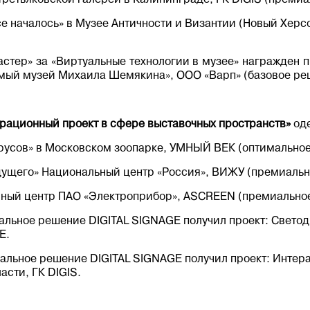
се началось» в Музее Античности и Византии (Новый Хер
тер» за «Виртуальные технологии в музее» награжден п
мый музей Михаила Шемякина», ООО «Варп» (базовое ре
рационный проект в сфере выставочных пространств»
оде
русов» в Московском зоопарке, УМНЫЙ ВЕК (оптимальное
дущего» Национальный центр «Россия», ВИЖУ (премиальн
ный центр ПАО «Электроприбор», ASCREEN (премиальное
льное решение DIGITAL SIGNAGE получил проект: Светод
E.
льное решение DIGITAL SIGNAGE получил проект: Интер
асти, ГК DIGIS.