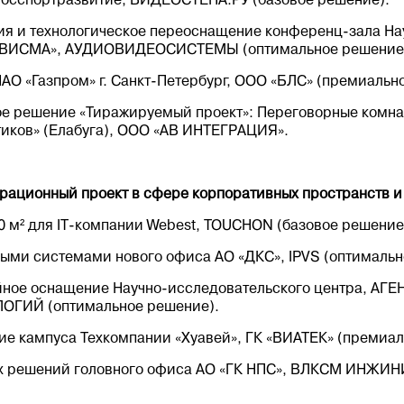
осспортразвитие, ВИДЕОСТЕНА.РУ (базовое решение).
ия и технологическое переоснащение конференц-зала На
ВИСМА», АУДИОВИДЕОСИСТЕМЫ (оптимальное решение
АО «Газпром» г. Санкт-Петербург, ООО «БЛС» (премиальн
е решение «Тиражируемый проект»: Переговорные комна
стиков» (Елабуга), ООО «АВ ИНТЕГРАЦИЯ».
рационный проект в сфере корпоративных пространств и
 м² для IT-компании Webest, TOUCHON (базовое решение
ми системами нового офиса АО «ДКС», IPVS (оптимальн
йное оснащение Научно-исследовательского центра, А
ГИЙ (оптимальное решение).
е кампуса Техкомпании «Хуавей», ГК «ВИАТЕК» (премиал
х решений головного офиса АО «ГК НПС», ВЛКСМ ИНЖИ