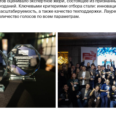
нтов оценивало экспертное жюри, состоящее из признанн
изданий. Ключевыми критериями отбора стали: инноваци
масштабируемость, а также качество техподдержки. Лаур
личество голосов по всем параметрам.