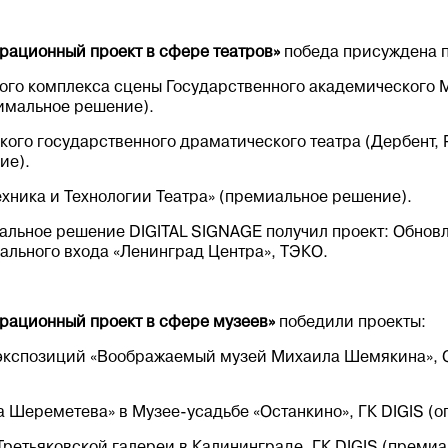
рационный проект в сфере театров»
победа присуждена 
ого комплекса сцены Государственного академического М
имальное решение).
го государственного драматического театра (Дербент, 
ие).
Техника и Технологии Театра» (премиальное решение).
альное решение DIGITAL SIGNAGE получил проект: Обно
ального входа «Ленинград Центра», ТЭКО.
рационный проект в сфере музеев»
победили проекты:
-экспозиций «Воображаемый музей Михаила Шемякина», 
фа Шереметева» в Музее-усадьбе «Останкино», ГК DIGIS (
ретьяковской галереи в Калининграде, ГК DIGIS (премиа