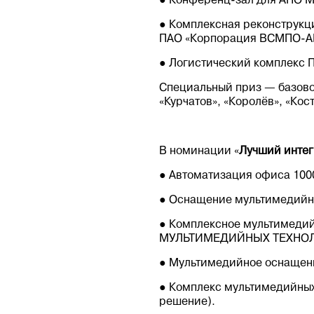
● Конференц-зал для АНО М
● Комплексная реконструкц
ПАО «Корпорация ВСМПО-А
● Логистический комплекс П
Специальный приз — базово
«Курчатов», «Королёв», «Ко
В номинации «
Лучший интег
● Автоматизация офиса 1000
● Оснащение мультимедийны
● Комплексное мультимеди
МУЛЬТИМЕДИЙНЫХ ТЕХНОЛО
● Мультимедийное оснащени
● Комплекс мультимедийны
решение).