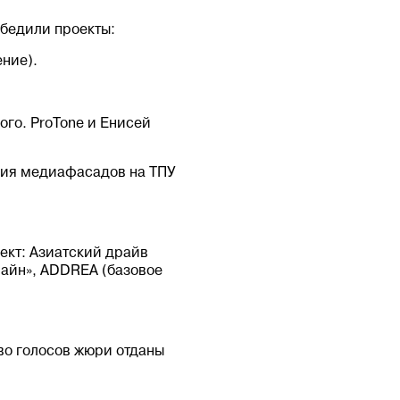
обедили проекты:
ние).
ого. ProTone и Енисей
гия медиафасадов на ТПУ
ект: Азиатский драйв
айн», ADDREA (базовое
о голосов жюри отданы