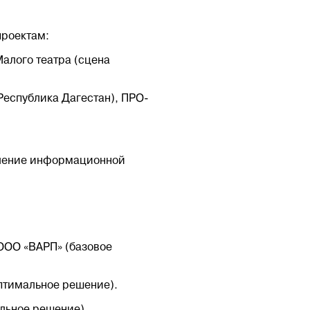
проектам:
алого театра (сцена
Республика Дагестан), ПРО-
вление информационной
ООО «ВАРП» (базовое
оптимальное решение).
льное решение).