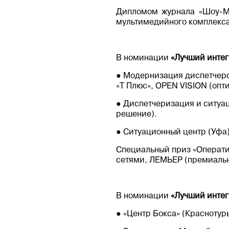
Дипломом журнала «Шоу-Ма
мультимедийного комплекса
В номинации
«Лучший интег
● Модернизация диспетчерс
«Т Плюс», OPEN VISION (опт
● Диспетчеризация и ситуа
решение).
● Ситуационный центр (Уф
Специальный приз «Операти
сетями, ЛЕМЬЕР (премиальн
В номинации
«Лучший интег
● «Центр Бокса» (Краснотур