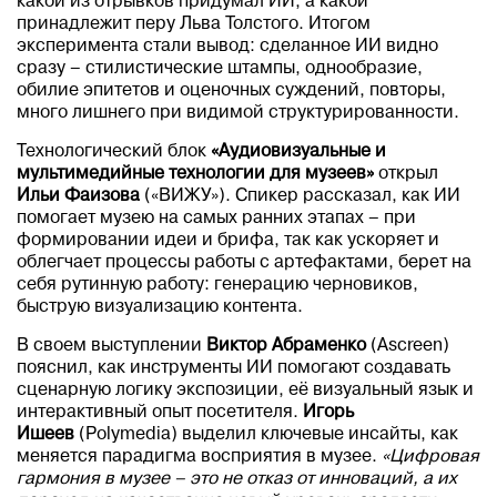
какой из отрывков придумал ИИ, а какой
принадлежит перу Льва Толстого. Итогом
эксперимента стали вывод: сделанное ИИ видно
сразу – стилистические штампы, однообразие,
обилие эпитетов и оценочных суждений, повторы,
много лишнего при видимой структурированности.
Технологический блок
«Аудиовизуальные и
мультимедийные технологии для музеев»
открыл
Ильи Фаизова
(«ВИЖУ»). Спикер рассказал, как ИИ
помогает музею на самых ранних этапах – при
формировании идеи и брифа, так как ускоряет и
облегчает процессы работы с артефактами, берет на
себя рутинную работу: генерацию черновиков,
быструю визуализацию контента.
В своем выступлении
Виктор Абраменко
(Ascreen)
пояснил, как инструменты ИИ помогают создавать
сценарную логику экспозиции, её визуальный язык и
интерактивный опыт посетителя.
Игорь
Ишеев
(Polymedia) выделил ключевые инсайты, как
меняется парадигма восприятия в музее.
«Цифровая
гармония в музее – это не отказ от инноваций, а их