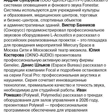
Андрей Сухоруков
(ООО «ДИЛЕРЦЕНТР») рассказал о
системах оповещения и фонового звука Fonestar.
Системы используются для учреждений культуры
и образования, медицинских центров, торговых
и бизнес-центров, спортивных объектов
и административных зданий.
Виктор Банников
(Сонорусс) продемонстрировал профессиональное
звуковое оборудование L-Acoustics и рассказал о
российских реализованных проектах – это площадка
для проведения мероприятий Mercury Space в
Москва Сити и Московский театр мюзикла.
Юлия
Костерова
(OKNO-AUDIO) презентовала
профессиональную активную акустику фирмы
Genelec.
Денис Шлыков
(Espace Bureau) рассказал о
продукции компании Focal и подробнее остановился
на серии Focal Pro: профессиональная акустика и
наушники. Серия сочетает инновационные
технологии, премиальное качество и точность звука,
необходимую для студийной работы.
Иван
Ромашко
(Polywall, Polymedia) рассказал о трендах
оборудования для залов управления в 2026 году,
презентовал Polywall — профессиональное
программное обеспечение для управления