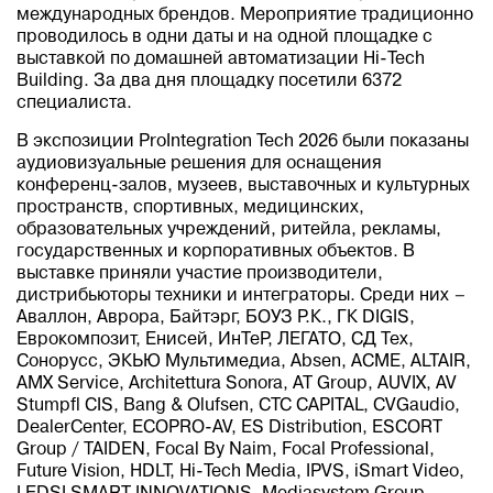
международных брендов. Мероприятие традиционно
проводилось в одни даты и на одной площадке с
выставкой по домашней автоматизации Hi-Tech
Building. За два дня площадку посетили 6372
специалиста.
В экспозиции ProIntegration Tech 2026 были показаны
аудиовизуальные решения для оснащения
конференц-залов, музеев, выставочных и культурных
пространств, спортивных, медицинских,
образовательных учреждений, ритейла, рекламы,
государственных и корпоративных объектов. В
выставке приняли участие производители,
дистрибьюторы техники и интеграторы. Среди них
–
Аваллон, Аврора, Байтэрг, БОУЗ Р.К., ГК DIGIS,
Еврокомпозит, Енисей, ИнТеР, ЛЕГАТО, СД Тех,
Сонорусс, ЭКЬЮ Мультимедиа, Absen, ACME, ALTAIR,
AMX Service, Architettura Sonora, AT Group, AUVIX, AV
Stumpfl CIS, Bang & Olufsen, CTC CAPITAL, CVGaudio,
DealerCenter, ECOPRO-AV, ES Distribution, ESCORT
Group / TAIDEN, Focal By Naim, Focal Professional,
Future Vision, HDLT, Hi-Tech Media, IPVS, iSmart Video,