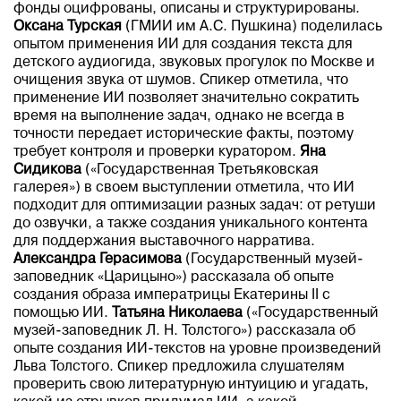
фонды оцифрованы, описаны и структурированы.
Оксана Турская
(ГМИИ им А.С. Пушкина) поделилась
опытом применения ИИ для создания текста для
детского аудиогида, звуковых прогулок по Москве и
очищения звука от шумов. Спикер отметила, что
применение ИИ позволяет значительно сократить
время на выполнение задач, однако не всегда в
точности передает исторические факты, поэтому
требует контроля и проверки куратором.
Яна
Сидикова
(«Государственная Третьяковская
галерея»)
в своем выступлении отметила, что ИИ
подходит для оптимизации разных задач: от ретуши
до озвучки, а также создания уникального контента
для поддержания выставочного нарратива.
Александра Герасимова
(Государственный музей-
заповедник «Царицыно») рассказала об опыте
создания образа императрицы Екатерины II с
помощью ИИ.
Татьяна Николаева
(«Государственный
музей-заповедник Л. Н. Толстого») рассказала об
опыте создания ИИ-текстов на уровне произведений
Льва Толстого. Спикер предложила слушателям
проверить свою литературную интуицию и угадать,