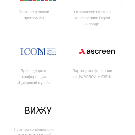
Партнер деловой
Отраслевой партнер
программы
конференции Digital
Signage
При поддержке
Партнер конференции
конференции
«ЦИФРОВОЙ МУЗЕЙ»
«Цифровой музей»
Партнер конференции