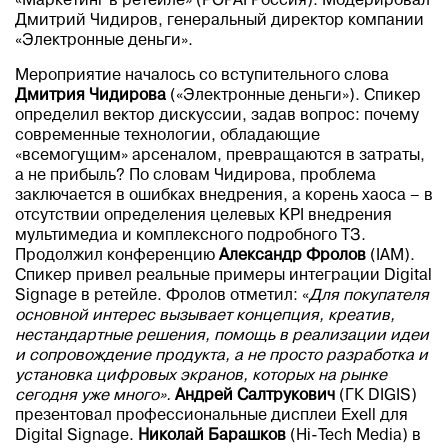
«Маркетинг в ретейле» (POPAI Россия). Модерировал
Дмитрий Чидиров, генеральный директор компании
«Электронные деньги».
Мероприятие началось со вступительного слова
Дмитрия Чидирова
(«Электронные деньги»). Спикер
определил вектор дискуссии, задав вопрос: почему
современные технологии, обладающие
«всемогущим» арсеналом, превращаются в затраты,
а не прибыль? По словам Чидирова, проблема
заключается в ошибках внедрения, а корень хаоса – в
отсутствии определения целевых KPI внедрения
мультимедиа и комплексного подробного ТЗ.
Продолжил конференцию
Александр Фролов
(IAM).
Спикер привел реальные примеры интеграции Digital
Signage в ретейле. Фролов отметил: «
Для покупателя
основной интерес вызывает концепция, креатив,
нестандартные решения, помощь в реализации идеи
и сопровождение продукта, а не просто разработка и
установка цифровых экранов, которых на рынке
сегодня уже много».
Андрей Салтрукович
(ГК DIGIS)
презентовал профессиональные дисплеи Exell для
Digital Signage.
Николай Барашков
(Hi-Tech Media) в