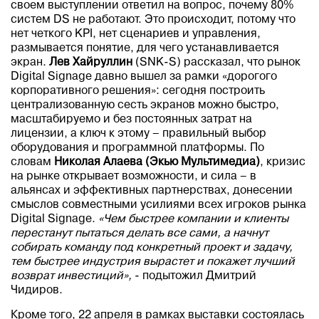
своем выступлении ответил на вопрос, почему 80%
систем DS не работают. Это происходит, потому что
нет четкого KPI, нет сценариев и управления,
размывается понятие, для чего устанавливается
экран.
Лев Хайруллин
(SNK-S) рассказал, что рынок
Digital Signage давно вышел за рамки «дорогого
корпоративного решения»: сегодня построить
централизованную сесть экранов можно быстро,
масштабируемо и без постоянных затрат на
лицензии, а ключ к этому – правильный выбор
оборудования и программной платформы. По
словам
Николая Алаева
(Экью Мультимедиа)
, кризис
на рынке открывает возможности, и сила – в
альянсах и эффективных партнерствах, донесении
смыслов совместными усилиями всех игроков рынка
Digital Signage.
«Чем быстрее компании и клиенты
перестанут пытаться делать все сами, а начнут
собирать команду под конкретный проект и задачу,
тем быстрее индустрия вырастет и покажет лучший
возврат инвестиций»,
- подытожил Дмитрий
Чидиров.
Кроме того, 22 апреля в рамках выставки состоялась