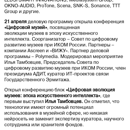
LEDSI SMART INNOVATIONS, Mediasystem Group,
OKNO-AUDIO, ProTone, Scena, SNK-S, Sonance, TTT
Group и другие.
21 апреля
деловую программу открыла конференция
«Цифровой музей»
, посвященная
эволюции музеев в эпоху искусственного
интеллекта. Соорганизатор – Совет по цифровому
развитию музеев при ИКОМ России. Партнеры –
компании Ascreen и «ВИЖУ». Партнер деловой
программы – Polymedia. Модерировал мероприятие
Илья Тамбовцев, Председатель Совета по
цифровому развитию музеев при ИКОМ России, член
президиума АДИТ, куратор ИТ-проектов связи
Государственного Эрмитажа.
Открыл конференцию блок
«Цифровая эволюция
музеев: эпоха искусственного интеллекта»
, где
первым выступил
Илья Тамбовцев.
Он отметил, что
технологии имеют огромный потенциал
использования в музейной сфере, но никакая
нейросеть не заменит экспертизу куратора, научного
сотрудника или хранителя фондов.