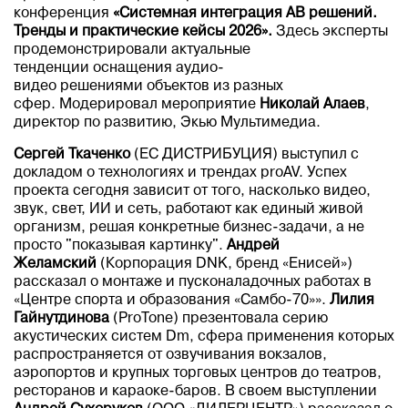
конференция
«Системная интеграция АВ решений.
Тренды и практические кейсы 2026».
Здесь эксперты
продемонстрировали актуальные
тенденции оснащения аудио-
видео решениями объектов из разных
сфер. Модерировал мероприятие
Николай Алаев
,
директор по развитию, Экью Мультимедиа.
Сергей Ткаченко
(ЕС ДИСТРИБУЦИЯ) выступил с
докладом о технологиях и трендах proAV. Успех
проекта сегодня зависит от того, насколько видео,
звук, свет, ИИ и сеть, работают как единый живой
организм, решая конкретные бизнес-задачи, а не
просто "показывая картинку".
Андрей
Желамский
(Корпорация DNK, бренд «Енисей»)
рассказал о монтаже и пусконаладочных работах в
«Центре спорта и образования «Самбо-70»».
Лилия
Гайнутдинова
(ProTone) презентовала серию
акустических систем Dm, сфера применения которых
распространяется от озвучивания вокзалов,
аэропортов и крупных торговых центров до театров,
ресторанов и караоке-баров. В своем выступлении