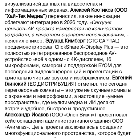
визуализацией данных на видеостенах и
информационных экранах.
Алексей Костиков (ООО
"Хай-Тек Медиа")
перечислил, какие инновации
облегчают интеграцию в 2026 году.
«Сегодня
ценность
AV
-проекта измеряется не количеством
устройств, а качеством сценария использования»
, -
пояснил спикер.
Эдуард Кимберг
(CTC CAPITAL)
продемонстрировал ClickShare X-Display Plus — это
полностью интегрированное беспроводное AV-
устройство «всё в одном» с 4K-дисплеем, 16
микрофонами, камерой и поддержкой BYOM для
проведения видеоконференций и презентаций с
кристально чистым звуком и изображением.
Евгений
Глинский
(ЕС ДИСТРИБУЦИЯ) отметил, что сегодня
переговорные комнаты – это уже не скучные комнаты
с экранном и микрофонами, а настоящие «умные
пространства», где мультимедиа и ИИ делают
встречи удобнее, быстрее и продуктивнее.
Александр Исаков
(ООО «Опен Вижн») презентовал
кейс оснащения административного здания ООО
«Ачимгаз». Цель проекта заключалась в создании
многофункционального пространства, которое будет