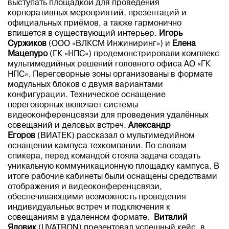
выступать площадкой для проведения
корпоративных мероприятий, презентаций и
официальных приёмов, а также гармонично
впишется в существующий интерьер.
Игорь
Суржиков
(ООО «ВЛКСМ Инжиниринг») и
Елена
Мацепуро
(ГК «НПС») продемонстрировали комплекс
мультимедийных решений головного офиса АО «ГК
НПС». Переговорные зоны организованы в формате
модульных блоков с двумя вариантами
конфигурации. Техническое оснащение
переговорных включает системы
видеоконференцсвязи для проведения удалённых
совещаний и деловых встреч.
Александр
Егоров
(ВИАТЕК) рассказал о мультимедийном
оснащении кампуса техкомпании. По словам
спикера, перед командой стояла задача создать
уникальную коммуникационную площадку кампуса. В
итоге рабочие кабинеты были оснащены средствами
отображения и видеоконференцсвязи,
обеспечивающими возможность проведения
индивидуальных встреч и подключения к
совещаниям в удаленном формате.
Виталий
Яловик
(UVATRON) презентовал успешный кейс, в