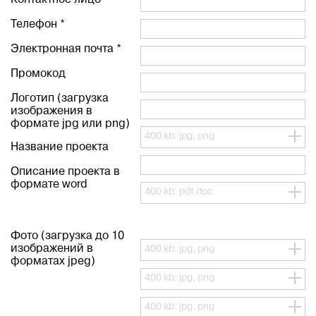
Контактное лицо *
Телефон *
Электронная почта *
Промокод
Логотип (загрузка
изображения в
формате jpg или png)
400 kb: jpg, png
Название проекта
Описание проекта в
формате word
400 kb: pdf,doc
Фото (загрузка до 10
изображений в
400 kb: jpg, png
форматах jpeg)
400 kb: jpg, png
400 kb: jpg, png