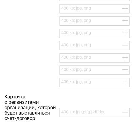
400 kb: jpg, png
400 kb: jpg, png
400 kb: jpg, png
400 kb: jpg, png
400 kb: jpg, png
400 kb: jpg, png
400 kb: jpg, png
Карточка
с реквизитами
организации, которой
400 kb: jpg,png,pdf,doc
будет выставляться
счет-договор