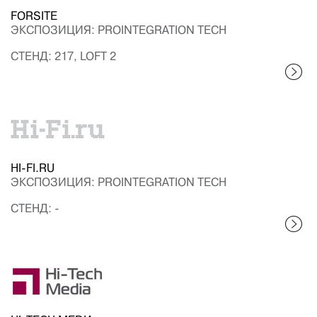
FORSITE
ЭКСПОЗИЦИЯ:
PROINTEGRATION TECH
СТЕНД:
217, LOFT 2
HI-FI.RU
ЭКСПОЗИЦИЯ:
PROINTEGRATION TECH
СТЕНД:
-