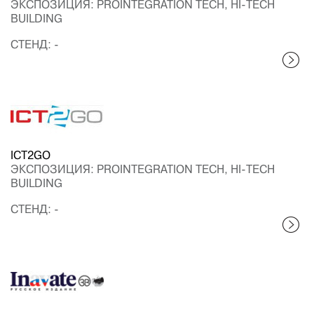
ЭКСПОЗИЦИЯ:
PROINTEGRATION TECH, HI-TECH
BUILDING
СТЕНД:
-
ICT2GO
ЭКСПОЗИЦИЯ:
PROINTEGRATION TECH, HI-TECH
BUILDING
СТЕНД:
-