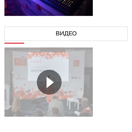
ВИДЕО