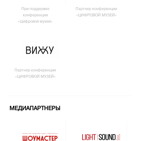
При поддержке
Партнер конференции
конференции
«ЦИФРОВОЙ МУЗЕЙ»
«Цифровой музей»
Партнер конференции
«ЦИФРОВОЙ МУЗЕЙ»
МЕДИАПАРТНЕРЫ