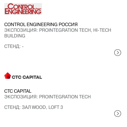
CONTROL ENGINEERING РОССИЯ
ЭКСПОЗИЦИЯ:
PROINTEGRATION TECH, HI-TECH
BUILDING
СТЕНД:
-
CTC CAPITAL
ЭКСПОЗИЦИЯ:
PROINTEGRATION TECH
СТЕНД:
ЗАЛ WOOD, LOFT 3