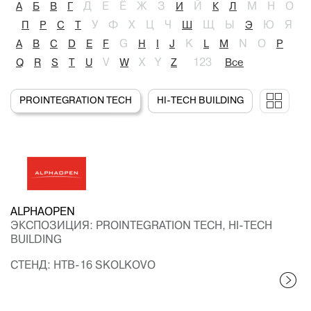
А
Б
В
Г
Д
Е
Ё
Ж
З
И
Й
К
Л
М
Н
О
П
Р
С
Т
У
Ф
Х
Ц
Ч
Ш
Щ
Ы
Э
Ю
Я
A
B
C
D
E
F
G
H
I
J
K
L
M
N
O
P
Q
R
S
T
U
V
W
X
Y
Z
123
Все
PROINTEGRATION TECH
HI-TECH BUILDING
ALPHAOPEN
ЭКСПОЗИЦИЯ:
PROINTEGRATION TECH, HI-TECH
BUILDING
СТЕНД:
HTB-16 SKOLKOVO