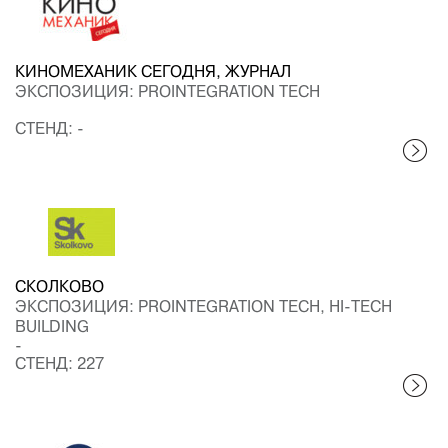
КИНОМЕХАНИК СЕГОДНЯ, ЖУРНАЛ
ЭКСПОЗИЦИЯ:
PROINTEGRATION TECH
СТЕНД:
-
СКОЛКОВО
ЭКСПОЗИЦИЯ:
PROINTEGRATION TECH, HI-TECH
BUILDING
-
СТЕНД:
227