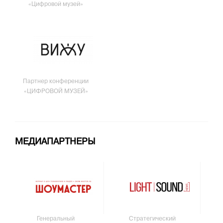
«Цифровой музей»
Партнер конференции
«ЦИФРОВОЙ МУЗЕЙ»
МЕДИАПАРТНЕРЫ
Генеральный
Стратегический