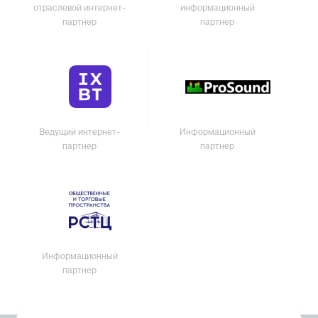
отраслевой интернет-
информационный
партнер
партнер
Ведущий интернет-
Информационный
партнер
партнер
Информационный
партнер