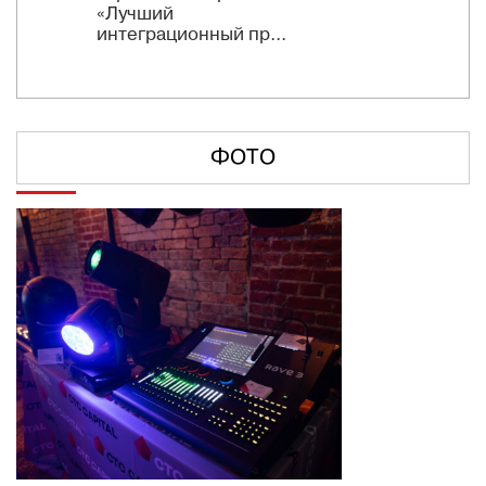
«Лучший
интеграционный пр...
ФОТО