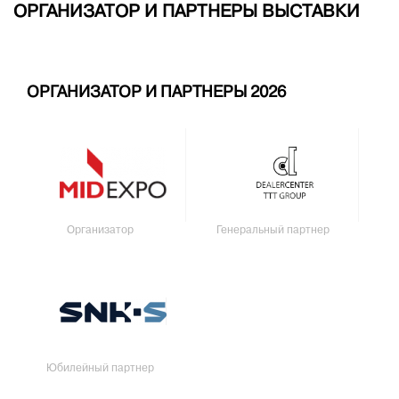
ОРГАНИЗАТОР И ПАРТНЕРЫ ВЫСТАВКИ
ОРГАНИЗАТОР И ПАРТНЕРЫ 2026
Организатор
Генеральный партнер
Юбилейный партнер