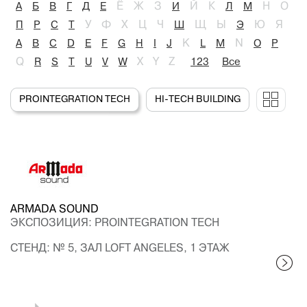
А
Б
В
Г
Д
Е
Ё
Ж
З
И
Й
К
Л
М
Н
О
П
Р
С
Т
У
Ф
Х
Ц
Ч
Ш
Щ
Ы
Э
Ю
Я
A
B
C
D
E
F
G
H
I
J
K
L
M
N
O
P
Q
R
S
T
U
V
W
X
Y
Z
123
Все
PROINTEGRATION TECH
HI-TECH BUILDING
ARMADA SOUND
ЭКСПОЗИЦИЯ:
PROINTEGRATION TECH
СТЕНД:
№ 5, ЗАЛ LOFT ANGELES, 1 ЭТАЖ