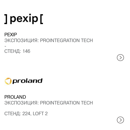
PEXIP
ЭКСПОЗИЦИЯ:
PROINTEGRATION TECH
-
СТЕНД:
146
PROLAND
ЭКСПОЗИЦИЯ:
PROINTEGRATION TECH
СТЕНД:
224, LOFT 2